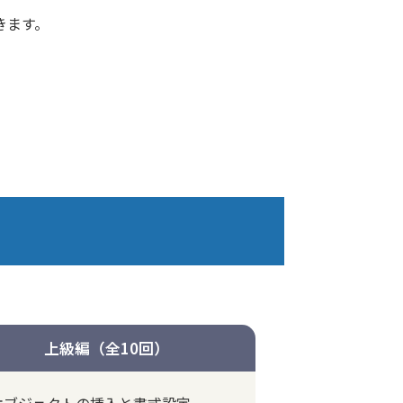
きます。
上級編（全10回）
オブジェクトの挿入と書式設定