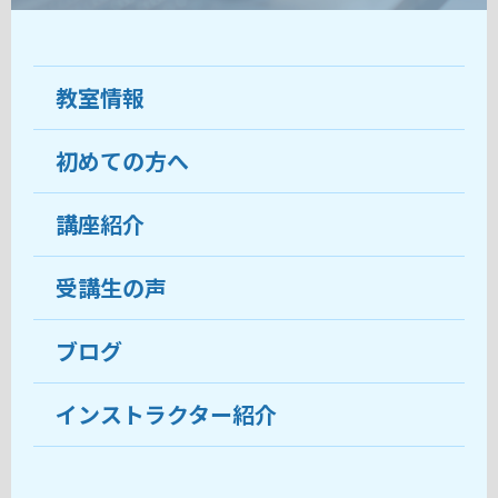
教室情報
初めての方へ
教室について
受講生の声
講座紹介
ココがおすすめ
おすすめ・人気の講座
料金
受講生の声
目的から講座を探す
受講までの流れ
ブログ
教室ブログ
よくあるご質問
インストラクター紹介
講師紹介