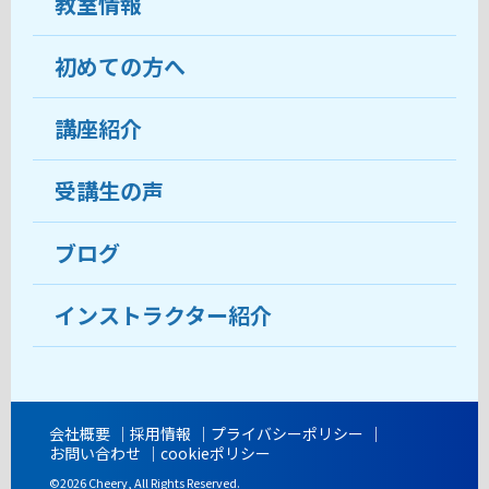
教室情報
初めての方へ
教室について
受講生の声
講座紹介
ココがおすすめ
おすすめ・人気の講座
料金
受講生の声
目的から講座を探す
受講までの流れ
ブログ
教室ブログ
よくあるご質問
インストラクター紹介
講師紹介
アクセス
会社概要
採用情報
プライバシーポリシー
お問い合わせ
cookieポリシー
開講時間
©2026 Cheery, All Rights Reserved.