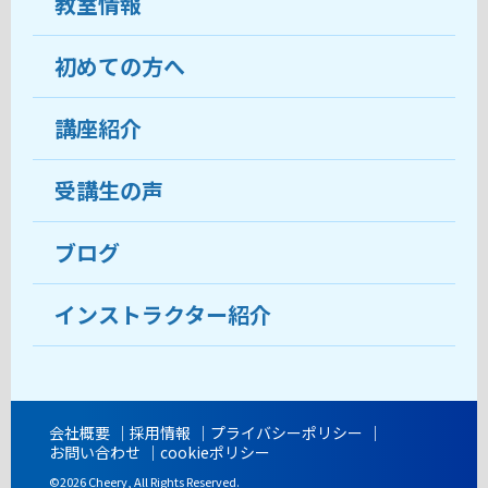
教室情報
初めての方へ
教室について
受講生の声
講座紹介
ココがおすすめ
おすすめ・人気の講座
料金
受講生の声
目的から講座を探す
受講までの流れ
ブログ
教室ブログ
よくあるご質問
インストラクター紹介
講師紹介
アクセス
会社概要
採用情報
プライバシーポリシー
お問い合わせ
cookieポリシー
開講時間
©2026 Cheery, All Rights Reserved.