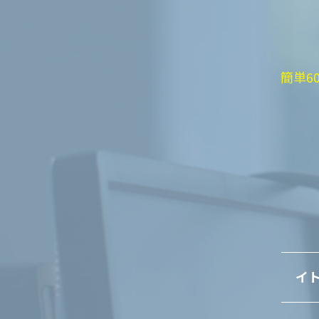
簡単6
イト