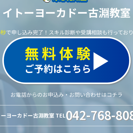
イトーヨーカドー古淵教室
0秒
で申し込み完了！
スキル診断や受講相談も行ってお
無料体験
ご予約はこちら
お電話からのお申込み・お問い合わせはコチラ
042-768-80
ーヨーカドー古淵教室 TEL