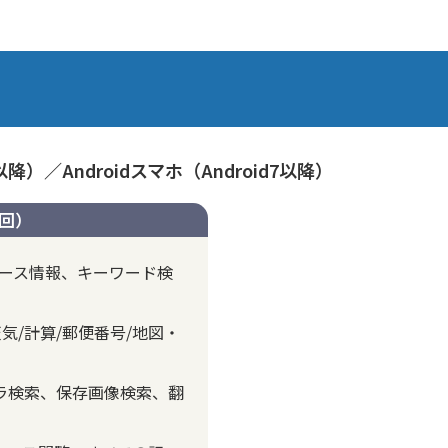
以降）／Androidスマホ（Android7以降）
2回）
ニュース情報、キーワード検
/計算/郵便番号/地図・
メラ検索、保存画像検索、翻