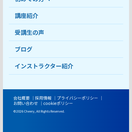
受講生の声
講座紹介
ココがおすすめ
おすすめ・人気の講座
料金
受講生の声
目的から講座を探す
受講までの流れ
ブログ
教室ブログ
よくあるご質問
インストラクター紹介
講師紹介
アクセス
会社概要
採用情報
プライバシーポリシー
お問い合わせ
cookieポリシー
開講時間
©2026 Cheery, All Rights Reserved.