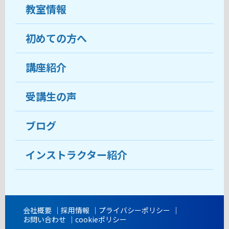
教室情報
初めての方へ
教室について
受講生の声
講座紹介
ココがおすすめ
おすすめ・人気の講座
料金
受講生の声
目的から講座を探す
受講までの流れ
ブログ
教室ブログ
よくあるご質問
インストラクター紹介
講師紹介
アクセス
会社概要
採用情報
プライバシーポリシー
お問い合わせ
cookieポリシー