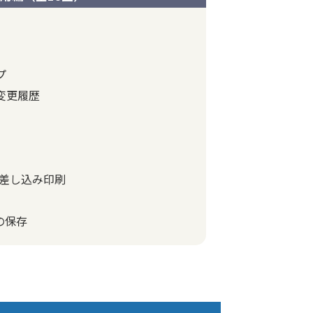
プ
変更履歴
、差し込み印刷
の保存