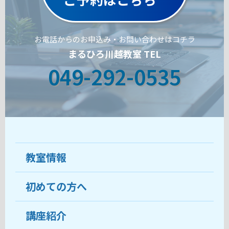
お電話からのお申込み・お問い合わせはコチラ
まるひろ川越教室 TEL
049-292-0535
教室情報
初めての方へ
教室について
受講生の声
講座紹介
ココがおすすめ