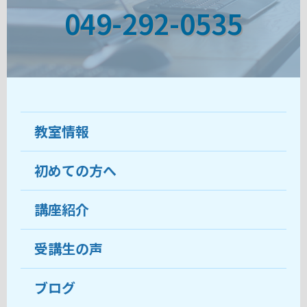
049-292-0535
教室情報
初めての方へ
教室について
受講生の声
講座紹介
ココがおすすめ
おすすめ・人気の講座
料金
受講生の声
目的から講座を探す
受講までの流れ
ブログ