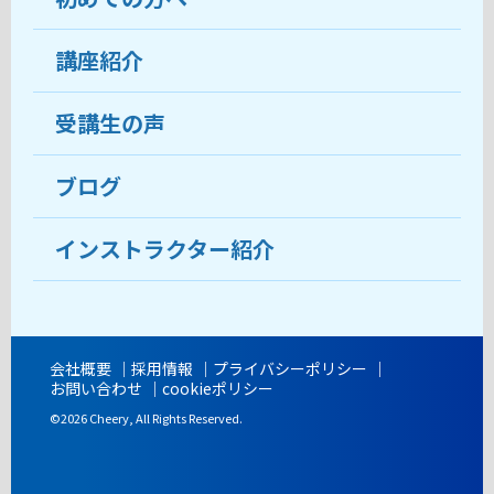
受講生の声
講座紹介
ココがおすすめ
おすすめ・人気の講座
料金
受講生の声
目的から講座を探す
受講までの流れ
ブログ
教室ブログ
よくあるご質問
インストラクター紹介
講師紹介
アクセス
会社概要
採用情報
プライバシーポリシー
お問い合わせ
cookieポリシー
開講時間
©2026 Cheery, All Rights Reserved.