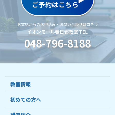
ご予約はこちら
お電話からのお申込み・お問い合わせはコチラ
イオンモール春日部教室 TEL
048-796-8188
教室情報
初めての方へ
教室について
受講生の声
講座紹介
ココがおすすめ