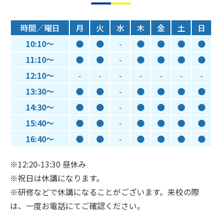
時間／曜日
月
火
水
木
金
土
日
10:10～
●
●
-
●
●
●
●
11:10～
●
●
-
●
●
●
●
12:10～
-
-
-
-
-
-
-
13:30～
●
●
-
●
●
●
●
14:30～
●
●
-
●
●
●
●
15:40～
●
●
-
●
●
●
●
16:40～
●
●
-
●
●
●
●
※12:20-13:30 昼休み
※祝日は休講になります。
※研修などで休講になることがございます。来校の際
は、一度お電話にてご確認ください。