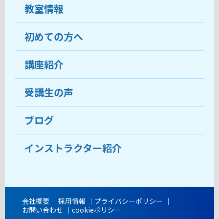
教室情報
初めての方へ
教室について
受講生の声
講座紹介
ココがおすすめ
おすすめ・人気の講座
料金
受講生の声
目的から講座を探す
受講までの流れ
ブログ
教室ブログ
よくあるご質問
インストラクター紹介
講師紹介
アクセス
会社概要
採用情報
プライバシーポリシー
お問い合わせ
cookieポリシー