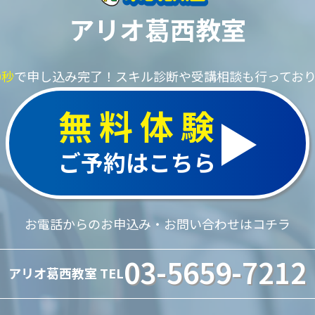
アリオ葛西教室
0秒
で申し込み完了！
スキル診断や受講相談も行ってお
無料体験
ご予約はこちら
お電話からのお申込み・お問い合わせはコチラ
03-5659-7212
アリオ葛西教室 TEL