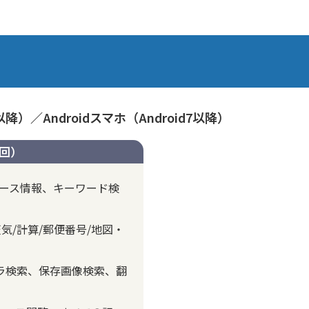
以降）／Androidスマホ（Android7以降）
2回）
ニュース情報、キーワード検
/計算/郵便番号/地図・
メラ検索、保存画像検索、翻