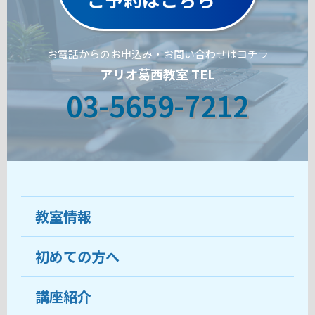
お電話からのお申込み・お問い合わせはコチラ
アリオ葛西教室 TEL
03-5659-7212
教室情報
初めての方へ
教室について
受講生の声
講座紹介
ココがおすすめ