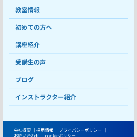
教室情報
初めての方へ
教室について
受講生の声
講座紹介
ココがおすすめ
おすすめ・人気の講座
料金
受講生の声
目的から講座を探す
受講までの流れ
ブログ
教室ブログ
よくあるご質問
インストラクター紹介
講師紹介
アクセス
会社概要
採用情報
プライバシーポリシー
お問い合わせ
cookieポリシー