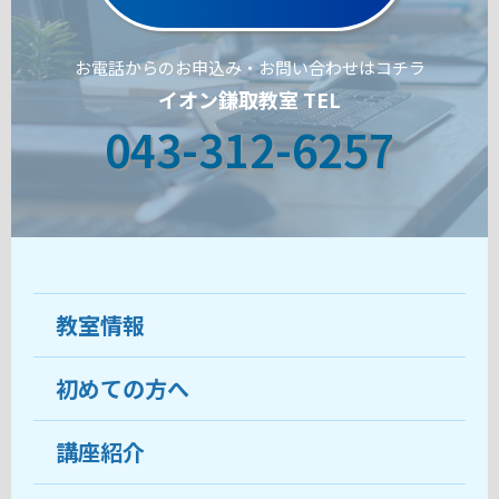
お電話からのお申込み・お問い合わせはコチラ
イオン鎌取教室 TEL
043-312-6257
教室情報
初めての方へ
教室について
受講生の声
講座紹介
ココがおすすめ