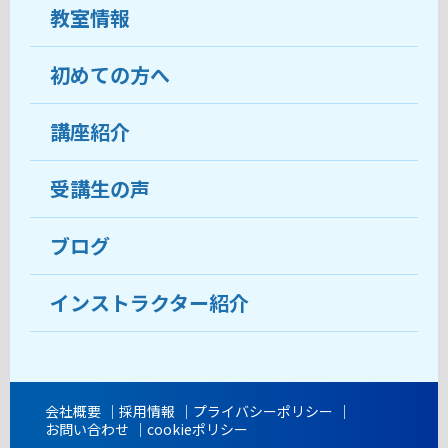
教室情報
初めての方へ
教室について
受講生の声
講座紹介
ココがおすすめ
おすすめ・人気の講座
料金
受講生の声
目的から講座を探す
受講までの流れ
ブログ
教室ブログ
よくあるご質問
インストラクター紹介
講師紹介
アクセス
会社概要
採用情報
プライバシーポリシー
お問い合わせ
cookieポリシー