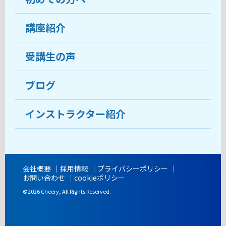
受講生の声
講座紹介
ココがおすすめ
おすすめ・人気の講座
料金
受講生の声
目的から講座を探す
受講までの流れ
ブログ
教室ブログ
よくあるご質問
インストラクター紹介
講師紹介
アクセス
会社概要
採用情報
プライバシーポリシー
お問い合わせ
cookieポリシー
開講時間
©2026 Cheery, All Rights Reserved.