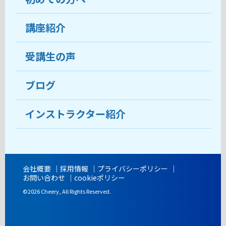
受講生の声
講座紹介
ココがおすすめ
おすすめ・人気の講座
料金
受講生の声
目的から講座を探す
受講までの流れ
ブログ
教室ブログ
よくあるご質問
インストラクター紹介
講師紹介
アクセス
会社概要
採用情報
プライバシーポリシー
お問い合わせ
cookieポリシー
開講時間
©2026 Cheery, All Rights Reserved.