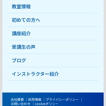
教室情報
初めての方へ
教室について
受講生の声
講座紹介
ココがおすすめ
おすすめ・人気の講座
料金
受講生の声
目的から講座を探す
受講までの流れ
ブログ
教室ブログ
よくあるご質問
インストラクター紹介
講師紹介
アクセス
会社概要
採用情報
プライバシーポリシー
お問い合わせ
cookieポリシー