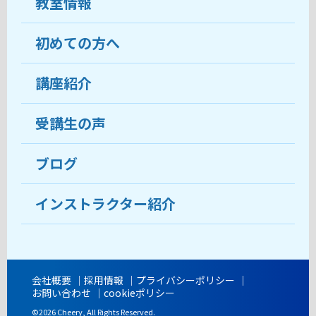
教室情報
初めての方へ
教室について
受講生の声
講座紹介
ココがおすすめ
おすすめ・人気の講座
料金
受講生の声
目的から講座を探す
受講までの流れ
ブログ
教室ブログ
よくあるご質問
インストラクター紹介
講師紹介
アクセス
会社概要
採用情報
プライバシーポリシー
お問い合わせ
cookieポリシー
開講時間
©2026 Cheery, All Rights Reserved.