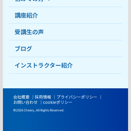
受講生の声
講座紹介
ココがおすすめ
おすすめ・人気の講座
料金
受講生の声
目的から講座を探す
受講までの流れ
ブログ
教室ブログ
よくあるご質問
インストラクター紹介
講師紹介
アクセス
会社概要
採用情報
プライバシーポリシー
お問い合わせ
cookieポリシー
開講時間
©2026 Cheery, All Rights Reserved.