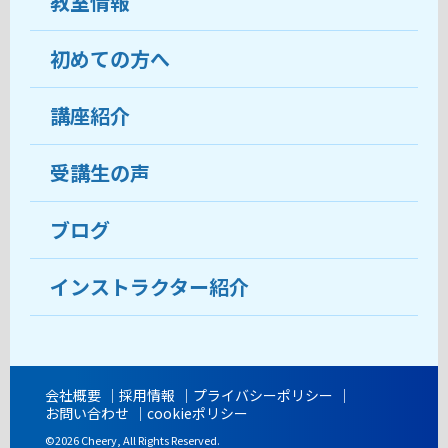
教室情報
初めての方へ
教室について
受講生の声
講座紹介
ココがおすすめ
おすすめ・人気の講座
料金
受講生の声
目的から講座を探す
受講までの流れ
ブログ
教室ブログ
よくあるご質問
インストラクター紹介
講師紹介
アクセス
会社概要
採用情報
プライバシーポリシー
お問い合わせ
cookieポリシー
開講時間
©2026 Cheery, All Rights Reserved.