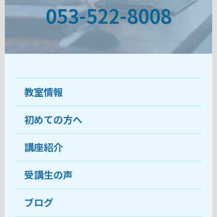
053-522-8008
教室情報
初めての方へ
教室について
受講生の声
講座紹介
ココがおすすめ
おすすめ・人気の講座
料金
受講生の声
目的から講座を探す
受講までの流れ
ブログ