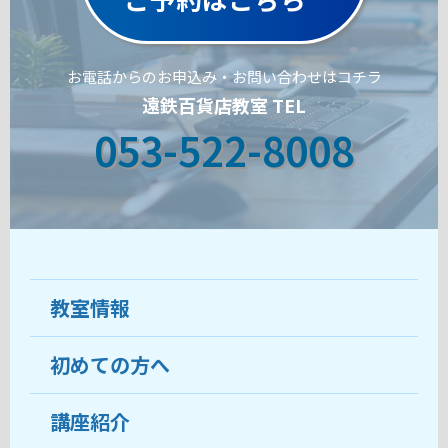
お電話からのお申込み・お問い合わせはコチラ
遠鉄百貨店教室 TEL
053-522-8008
教室情報
初めての方へ
教室について
受講生の声
講座紹介
ココがおすすめ