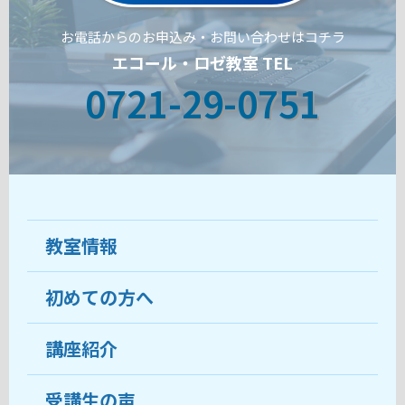
お電話からのお申込み・お問い合わせはコチラ
エコール・ロゼ教室 TEL
0721-29-0751
教室情報
初めての方へ
教室について
受講生の声
講座紹介
ココがおすすめ
おすすめ・人気の講座
料金
受講生の声