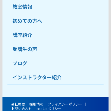
教室情報
初めての方へ
教室について
受講生の声
講座紹介
ココがおすすめ
おすすめ・人気の講座
料金
受講生の声
目的から講座を探す
受講までの流れ
ブログ
教室ブログ
よくあるご質問
インストラクター紹介
講師紹介
アクセス
会社概要
採用情報
プライバシーポリシー
お問い合わせ
cookieポリシー