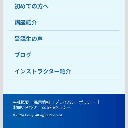
初めての方へ
教室について
受講生の声
講座紹介
ココがおすすめ
おすすめ・人気の講座
料金
受講生の声
目的から講座を探す
受講までの流れ
ブログ
教室ブログ
よくあるご質問
インストラクター紹介
講師紹介
アクセス
会社概要
採用情報
プライバシーポリシー
お問い合わせ
cookieポリシー
開講時間
©2026 Cheery, All Rights Reserved.