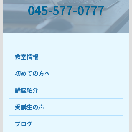
045-577-0777
教室情報
初めての方へ
教室について
受講生の声
講座紹介
ココがおすすめ
おすすめ・人気の講座
料金
受講生の声
目的から講座を探す
受講までの流れ
ブログ