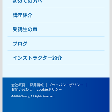
初めての方へ
教室について
受講生の声
講座紹介
ココがおすすめ
おすすめ・人気の講座
料金
受講生の声
目的から講座を探す
受講までの流れ
ブログ
教室ブログ
よくあるご質問
インストラクター紹介
講師紹介
アクセス
会社概要
採用情報
プライバシーポリシー
お問い合わせ
cookieポリシー
開講時間
©2026 Cheery, All Rights Reserved.