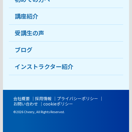
受講生の声
講座紹介
ココがおすすめ
おすすめ・人気の講座
料金
受講生の声
目的から講座を探す
受講までの流れ
ブログ
教室ブログ
よくあるご質問
インストラクター紹介
講師紹介
アクセス
会社概要
採用情報
プライバシーポリシー
お問い合わせ
cookieポリシー
開講時間
©2026 Cheery, All Rights Reserved.