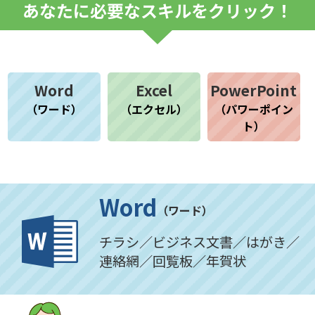
あなたに必要なスキルをクリック！
Word
Excel
PowerPoint
（ワード）
（エクセル）
（パワーポイン
ト）
Word
（ワード）
チラシ／ビジネス文書／はがき／
連絡網／回覧板／年賀状