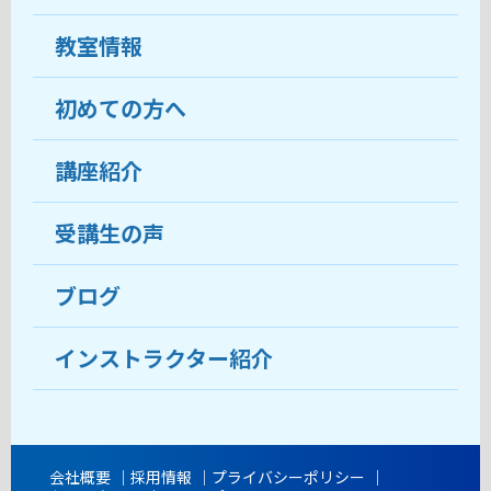
教室情報
初めての方へ
教室について
受講生の声
講座紹介
ココがおすすめ
おすすめ・人気の講座
料金
受講生の声
目的から講座を探す
受講までの流れ
ブログ
教室ブログ
よくあるご質問
インストラクター紹介
講師紹介
アクセス
会社概要
採用情報
プライバシーポリシー