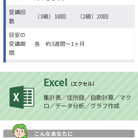
受講回
（3級）18回 （2級）20回
数
目安の
受講期
各 約3週間～1ヶ月
間
Excel
（エクセル）
集計表／住所録／自動計算／マク
ロ／データ分析／グラフ作成
こんなあなたに