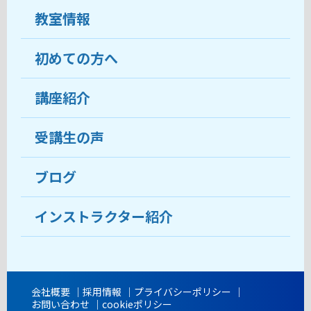
教室情報
初めての方へ
教室について
受講生の声
講座紹介
ココがおすすめ
おすすめ・人気の講座
料金
受講生の声
目的から講座を探す
受講までの流れ
ブログ
教室ブログ
よくあるご質問
インストラクター紹介
講師紹介
アクセス
会社概要
採用情報
プライバシーポリシー
お問い合わせ
cookieポリシー