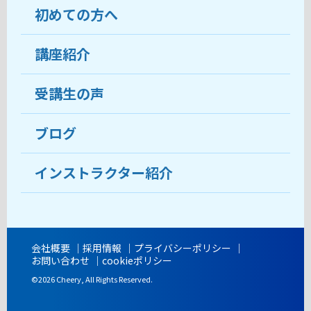
初めての方へ
教室について
受講生の声
講座紹介
ココがおすすめ
おすすめ・人気の講座
料金
受講生の声
目的から講座を探す
受講までの流れ
ブログ
教室ブログ
よくあるご質問
インストラクター紹介
講師紹介
アクセス
会社概要
採用情報
プライバシーポリシー
お問い合わせ
cookieポリシー
開講時間
©2026 Cheery, All Rights Reserved.