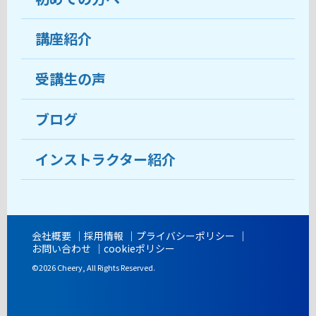
受講生の声
講座紹介
ココがおすすめ
おすすめ・人気の講座
料金
受講生の声
目的から講座を探す
受講までの流れ
ブログ
教室ブログ
よくあるご質問
インストラクター紹介
講師紹介
アクセス
会社概要
採用情報
プライバシーポリシー
お問い合わせ
cookieポリシー
開講時間
©2026 Cheery, All Rights Reserved.