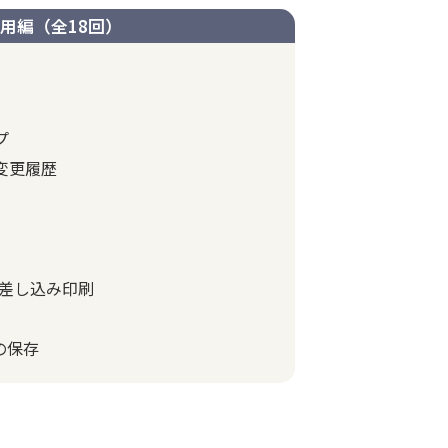
用編（全18回）
プ
変更履歴
、差し込み印刷
の保存