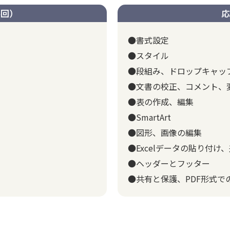
6回）
応
●書式設定
●スタイル
●段組み、ドロップキャッ
●文書の校正、コメント、
●表の作成、編集
●SmartArt
●図形、画像の編集
●Excelデータの貼り付け
●ヘッダーとフッター
●共有と保護、PDF形式で