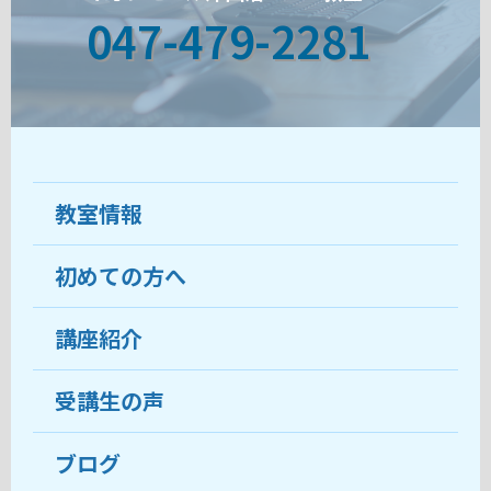
047-479-2281
教室情報
初めての方へ
教室について
受講生の声
講座紹介
ココがおすすめ
おすすめ・人気の講座
料金
受講生の声
目的から講座を探す
受講までの流れ
ブログ