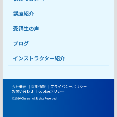
受講生の声
講座紹介
ココがおすすめ
おすすめ・人気の講座
料金
受講生の声
目的から講座を探す
受講までの流れ
ブログ
教室ブログ
よくあるご質問
インストラクター紹介
講師紹介
アクセス
会社概要
採用情報
プライバシーポリシー
お問い合わせ
cookieポリシー
開講時間
©2026 Cheery, All Rights Reserved.