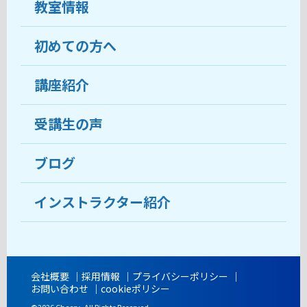
教室情報
初めての方へ
教室について
受講生の声
講座紹介
ココがおすすめ
おすすめ・人気の講座
料金
受講生の声
目的から講座を探す
受講までの流れ
ブログ
教室ブログ
よくあるご質問
インストラクター紹介
講師紹介
アクセス
会社概要
採用情報
プライバシーポリシー
お問い合わせ
cookieポリシー
開講時間