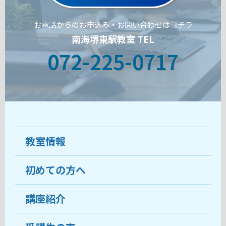
お電話からのお申込み・お問い合わせはコチラ
南海堺東駅教室 TEL
072-225-0717
教室情報
初めての方へ
教室について
受講生の声
講座紹介
ココがおすすめ
おすすめ・人気の講座
料金