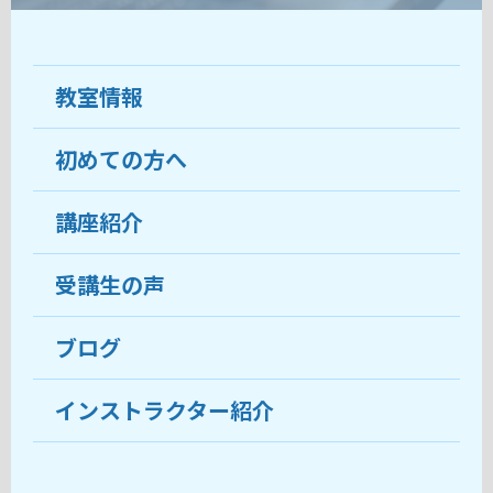
教室情報
初めての方へ
教室について
受講生の声
講座紹介
ココがおすすめ
おすすめ・人気の講座
料金
受講生の声
目的から講座を探す
受講までの流れ
ブログ
教室ブログ
よくあるご質問
インストラクター紹介
講師紹介