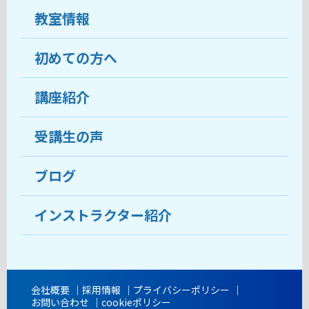
教室情報
初めての方へ
教室について
受講生の声
講座紹介
ココがおすすめ
おすすめ・人気の講座
料金
受講生の声
目的から講座を探す
受講までの流れ
ブログ
教室ブログ
よくあるご質問
インストラクター紹介
講師紹介
アクセス
会社概要
採用情報
プライバシーポリシー
お問い合わせ
cookieポリシー