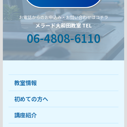
お電話からのお申込み・お問い合わせはコチラ
メラード大和田教室 TEL
06-4808-6110
教室情報
初めての方へ
教室について
受講生の声
講座紹介
ココがおすすめ