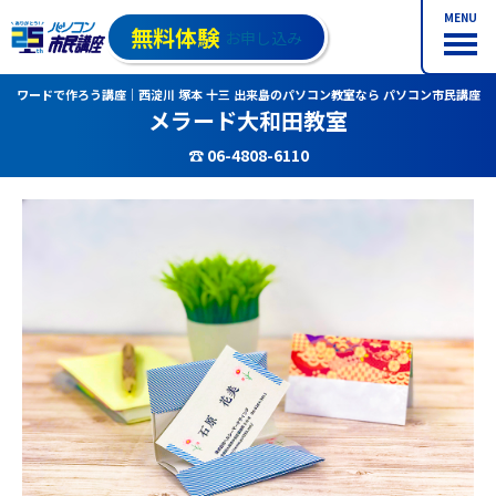
MENU
無料体験
お申し込み
ワードで作ろう講座｜西淀川 塚本 十三 出来島のパソコン教室なら パソコン市民講座
メラード大和田教室
☎ 06-4808-6110