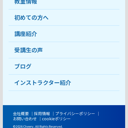
教室情報
初めての方へ
教室について
受講生の声
講座紹介
ココがおすすめ
おすすめ・人気の講座
料金
受講生の声
目的から講座を探す
受講までの流れ
ブログ
教室ブログ
よくあるご質問
インストラクター紹介
講師紹介
アクセス
会社概要
採用情報
プライバシーポリシー
お問い合わせ
cookieポリシー
開講時間
©2026 Cheery, All Rights Reserved.