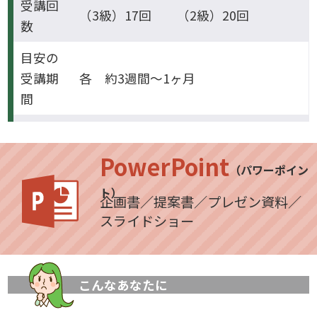
受講回
（3級）17回 （2級）20回
数
目安の
受講期
各 約3週間～1ヶ月
間
PowerPoint
（パワーポイン
ト）
企画書／提案書／プレゼン資料／
スライドショー
こんなあなたに