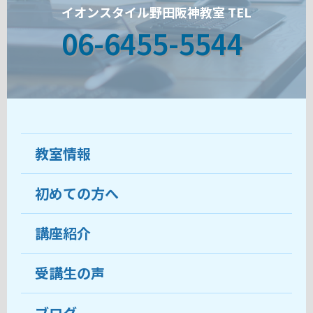
イオンスタイル野田阪神教室 TEL
06-6455-5544
教室情報
初めての方へ
教室について
受講生の声
講座紹介
ココがおすすめ
おすすめ・人気の講座
料金
受講生の声
目的から講座を探す
受講までの流れ
ブログ