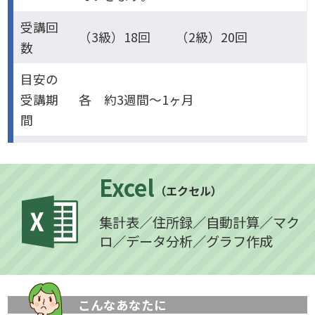
受講回
（3級）18回 （2級）20回
数
目安の
受講期
各 約3週間～1ヶ月
間
Excel
（エクセル）
集計表／住所録／自動計算／マク
ロ／データ分析／グラフ作成
こんなあなたに