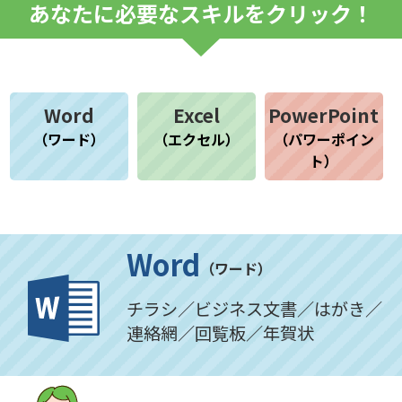
あなたに必要なスキルをクリック！
Word
Excel
PowerPoint
（ワード）
（エクセル）
（パワーポイン
ト）
Word
（ワード）
チラシ／ビジネス文書／はがき／
連絡網／回覧板／年賀状