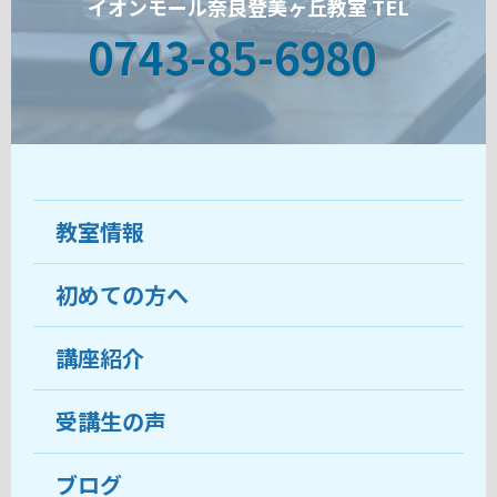
イオンモール奈良登美ヶ丘教室 TEL
0743-85-6980
教室情報
初めての方へ
教室について
受講生の声
講座紹介
ココがおすすめ
おすすめ・人気の講座
料金
受講生の声
目的から講座を探す
受講までの流れ
ブログ