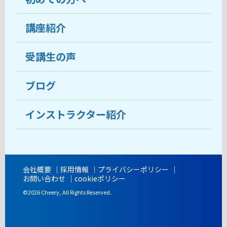
受講生の声
講座紹介
ココがおすすめ
おすすめ・人気の講座
料金
受講生の声
目的から講座を探す
受講までの流れ
ブログ
教室ブログ
よくあるご質問
インストラクター紹介
講師紹介
アクセス
会社概要
採用情報
プライバシーポリシー
お問い合わせ
cookieポリシー
開講時間
©2026 Cheery, All Rights Reserved.