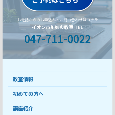
お電話からのお申込み・お問い合わせはコチラ
イオン市川妙典教室 TEL
047-711-0022
教室情報
初めての方へ
教室について
受講生の声
講座紹介
ココがおすすめ