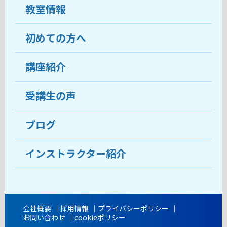
教室情報
初めての方へ
教室について
受講生の声
講座紹介
ココがおすすめ
おすすめ・人気の講座
料金
受講生の声
目的から講座を探す
受講までの流れ
ブログ
教室ブログ
よくあるご質問
インストラクター紹介
講師紹介
アクセス
会社概要
採用情報
プライバシーポリシー
お問い合わせ
cookieポリシー