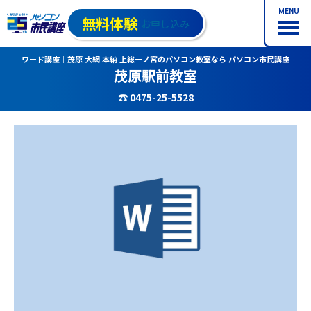
MENU
無料体験
お申し込み
ワード講座｜茂原 大網 本納 上総一ノ宮のパソコン教室なら パソコン市民講座
茂原駅前教室
☎ 0475-25-5528